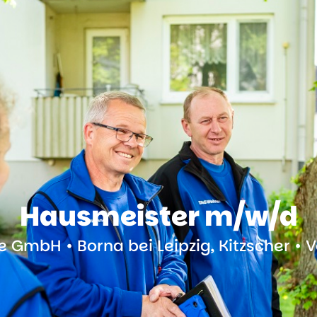
Hausmeister m/w/d
 GmbH • Borna bei Leipzig, Kitzscher • V