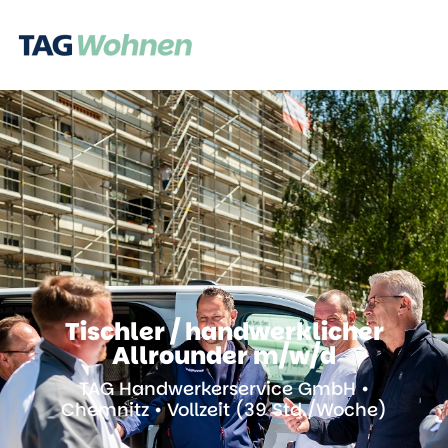
Tischler / handwerklicher
Allrounder m/w/d
TAG Handwerkerservice GmbH •
Chemnitz • Vollzeit (39 Std./Woche)